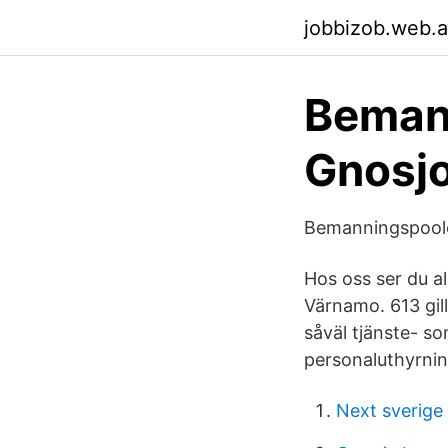
jobbizob.web.
Beman
Gnosj
Bemanningspool
Hos oss ser du al
Värnamo. 613 gill
såväl tjänste- s
personaluthyrnin
Next sverige