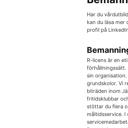
Har du vårdutbil
kan du läsa mer 
profil på LinkedI
Bemanning
R-licens är en et
förhållningssätt
sin organisation.
grund­skolor. Vi 
biträden inom Jär
fritids­klubbar 
stöttar du flera 
måltidsservice. I
servicemedarbeta