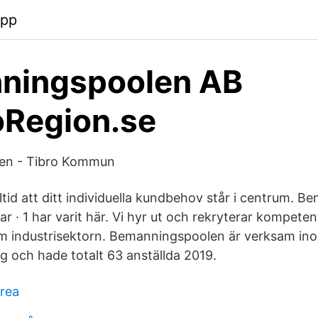
app
ningspoolen AB
oRegion.se
en - Tibro Kommun
ltid att ditt individuella kundbehov står i centrum. 
ar · 1 har varit här. Vi hyr ut och rekryterar kompetent
om industrisektorn. Bemanningspoolen är verksam in
g och hade totalt 63 anställda 2019.
 rea