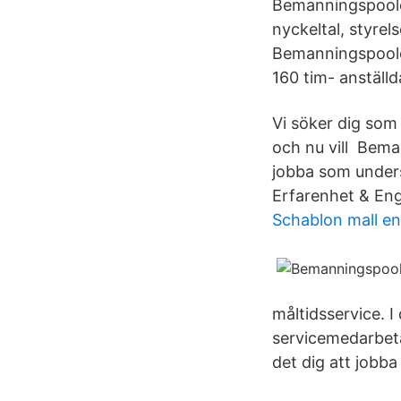
Bemanningspoolen
nyckeltal, styre
Bemanningspoole
160 tim- anställ
Vi söker dig som
och nu vill Bema
jobba som under
Erfarenhet & E
Schablon mall en
måltidsservice. I
servicemedarbeta
det dig att jobba