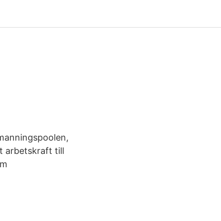
Bemanningspoolen,
 arbetskraft till
om