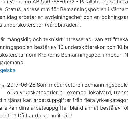
 i Värnamo AB,556598-6592 - På allabolag.se hittar
lse, Status, adress mm för Bemanningspoolen i Värna
n idag arbetar en avdelningschef och en bokningsas
da undersköterskor (vårdbiträden).
 är mångsidig och tekniskt intresserad, van att "mek
nningspoolen består av 10 undersköterskor och 10 b
sköterska inom Krokoms Bemanningspool innebär N
ngagemang.
gelska
2017-06-26 Som medarbetare i Bemanningspoolen 
olika yrkeskategorier, till exempel lokalvård, tran
 din tjänst kan arbetsuppgifter från flera yrkeskatego
re kan dina arbetsuppgifter bland annat bestå av föl
 deltid? Då har du kommit rätt!