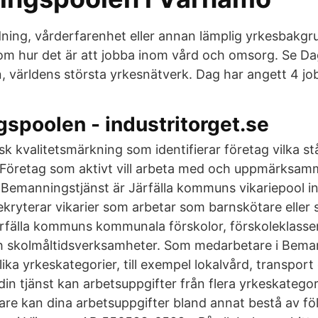
dning, vårderfarenhet eller annan lämplig yrkesbakg
om hur det är att jobba inom vård och omsorg. Se D
n, världens största yrkesnätverk. Dag har angett 4 jobb
spoolen - industritorget.se
isk kvalitetsmärkning som identifierar företag vilka stå
. Företag som aktivt vill arbeta med och uppmärksam
 Bemannings­tjänst är Järfälla kommuns vikarie­pool 
rekryterar vikarier som arbetar som barn­skötare eller s
fälla kommuns kommunala för­skolor, för­skole­klasser,
och skol­måltids­verksamheter. Som medarbetare i Bem
olika yrkeskategorier, till exempel lokalvård, transport
 din tjänst kan arbetsuppgifter från flera yrkeskatego
re kan dina arbetsuppgifter bland annat bestå av föl