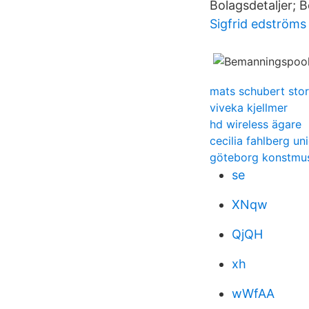
Bolagsdetaljer; B
Sigfrid edströms
mats schubert sto
viveka kjellmer
hd wireless ägare
cecilia fahlberg un
göteborg konstmu
se
XNqw
QjQH
xh
wWfAA