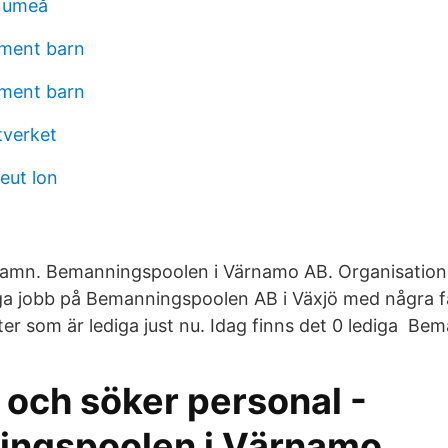
g umeå
iment barn
iment barn
xtverket
eut lon
 Namn. Bemanningspoolen i Värnamo AB. Organisatio
ga jobb på Bemanningspoolen AB i Växjö med några f
ster som är lediga just nu. Idag finns det 0 lediga Be
 och söker personal -
ngspoolen i Värnamo