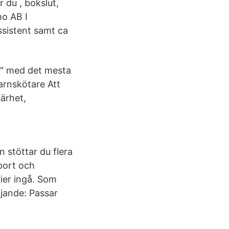
 du , bokslut,
mo AB I
sistent samt ca
a" med det mesta
arnskötare Att
ärhet,
stöttar du flera
sport och
rier ingå. Som
jande: Passar