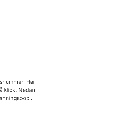
nsnummer. Här
å klick. Nedan
manningspool.