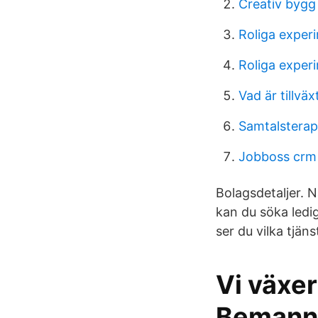
Creativ byg
Roliga exper
Roliga exper
Vad är tillvä
Samtalsterap
Jobboss crm
Bolagsdetaljer.
kan du söka ledi
ser du vilka tjän
Vi växer
Bemanni