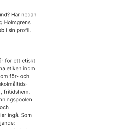
rund? Här nedan
ag Holmgrens
 i sin profil.
r för ett etiskt
ma etiken inom
inom för- och
kol­måltids­
 fritids­hem,
anningspoolen
 och
rier ingå. Som
jande: